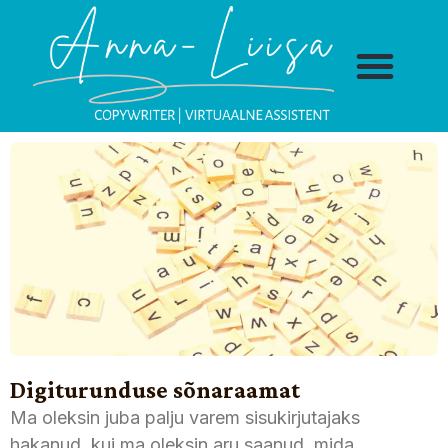
Digiturunduse sõnaraamat
Ma oleksin juba palju varem sisukirjutajaks
hakanud, kui ma oleksin aru saanud, mida